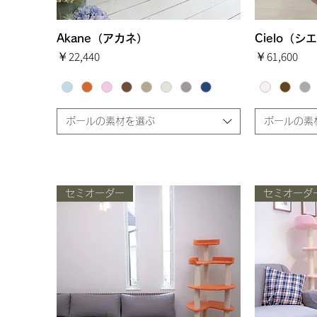
Akane（アカネ）
クイックビュー
Cielo（シ
価格
価格
￥22,440
￥61,600
ポールの素材を選ぶ
ポールの素
セミオーダー
セミオーダ