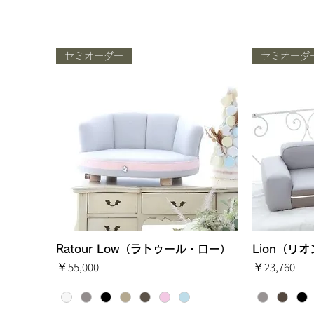
セミオーダー
セミオーダ
Ratour Low（ラトゥール・ロー）
クイックビュー
Lion（リ
価格
価格
￥55,000
￥23,760