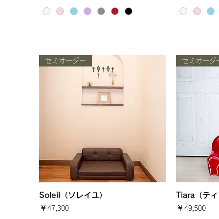
セミオーダー
セミオーダ
Soleil（ソレイユ）
クイックビュー
Tiara（テ
価格
価格
￥47,300
￥49,500