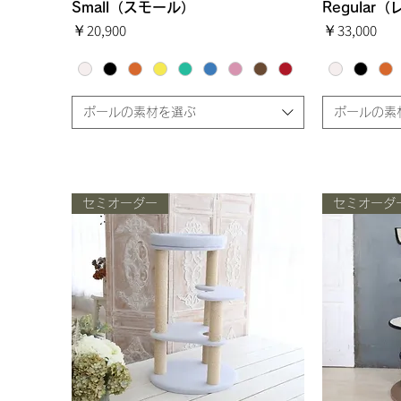
Small（スモール）
クイックビュー
Regular
価格
価格
￥20,900
￥33,000
ポールの素材を選ぶ
ポールの素
セミオーダー
セミオーダ