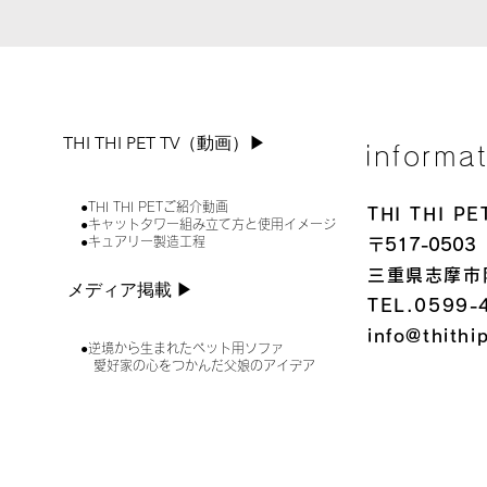
THI THI PET TV（動画）▶︎
informa
●THI THI PETご紹介動画
THI THI 
●キャットタワー組み立て方と使用イメージ
●キュアリー製造工程
〒517-0503
三重県志摩市
メディア掲載 ▶︎
TEL.0599-
info@thithi
●逆境から生まれたペット用ソファ
愛好家の心をつかんだ父娘のアイデア