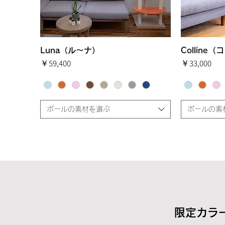
Luna（ル～ナ）
クイックビュー
Colline
価格
価格
￥59,400
￥33,000
ポールの素材を選ぶ
ポールの素
限定カラ