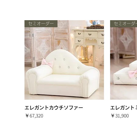
セミオーダー
セミオーダ
エレガントカウチソファー
クイックビュー
エレガント
価格
価格
￥67,320
￥31,900