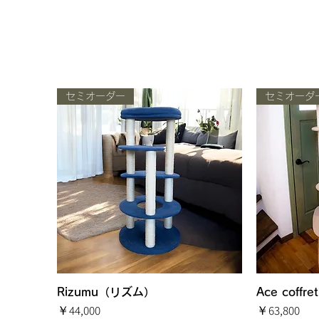
セミオーダー
セミオーダ
Rizumu（リズム）
クイックビュー
Ace cof
価格
価格
￥44,000
￥63,800