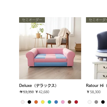
セミオーダー
セミオーダ
Deluxe（デラックス）
クイックビュー
Ratour 
通常価格
セール価格
価格
￥53,350
￥42,680
￥58,300