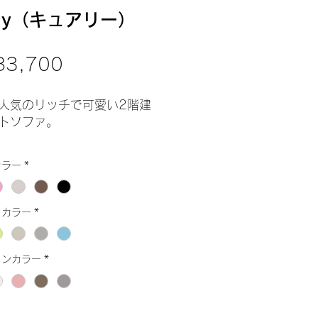
aly（キュアリー）
価
3,700
格
人気のリッチで可愛い2階建
トソファ。
2階も自由に使えて、リラック
カラー
*
るように広くしています。
隠れ家的に・・。
トカラー
*
いつもと違う目線の高さでみ
見守る・・。
ョンカラー
*
な使い方が出来ます。
いただけるカラーも楽しくな