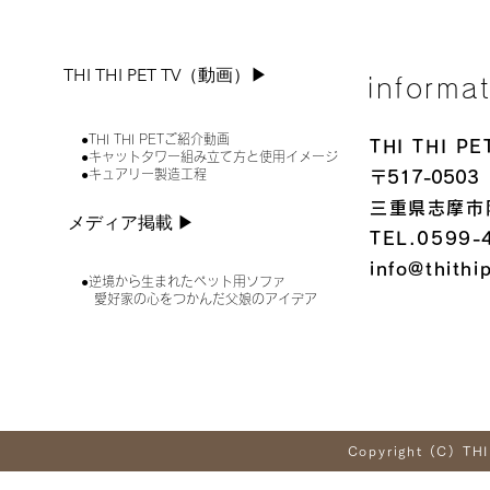
THI THI PET TV（動画）▶︎
informa
●THI THI PETご紹介動画
THI THI 
●キャットタワー組み立て方と使用イメージ
●キュアリー製造工程
〒517-0503
三重県志摩市
メディア掲載 ▶︎
TEL.0599-
info@thithi
●逆境から生まれたペット用ソファ
愛好家の心をつかんだ父娘のアイデア
Copyright (C) THI