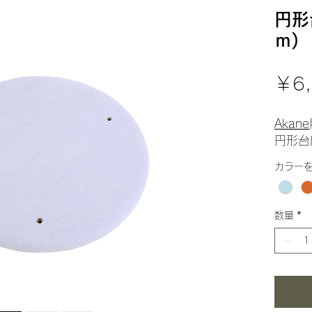
円形
ｍ)
￥6,
Akane
円形台
カラー
数量
*