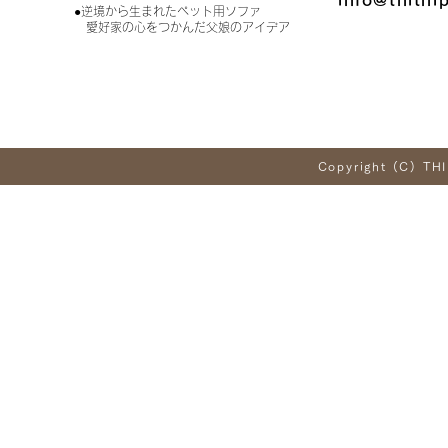
info@thithi
●逆境から生まれたペット用ソファ
愛好家の心をつかんだ父娘のアイデア
Copyright (C) THI