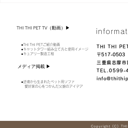
限定商品「ルポS」をお得な
🎁キャッ
価格で販売します。
キャンペーン
THI THI PET TV（動画）▶︎
informa
●THI THI PETご紹介動画
THI THI 
●キャットタワー組み立て方と使用イメージ
●キュアリー製造工程
〒517-0503
三重県志摩市
メディア掲載 ▶︎
TEL.0599-
info@thithi
●逆境から生まれたペット用ソファ
愛好家の心をつかんだ父娘のアイデア
Copyright (C) THI