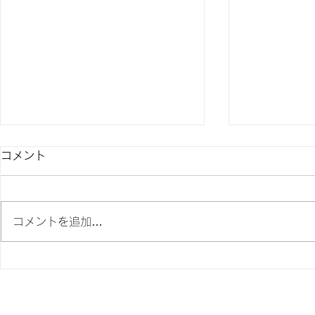
コメント
コメントを追加…
限定商品「ルポS」をお得な
🎁キャッ
価格で販売します。
キャンペーン