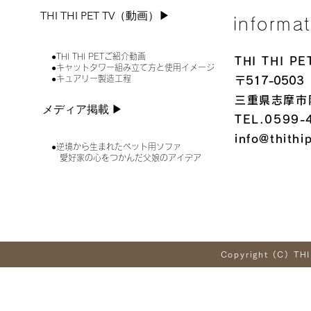
THI THI PET TV（動画）▶︎
informa
●THI THI PETご紹介動画
THI THI 
●キャットタワー組み立て方と使用イメージ
●キュアリー製造工程
〒517-0503
三重県志摩市
メディア掲載 ▶︎
TEL.0599-
info@thithi
●逆境から生まれたペット用ソファ
愛好家の心をつかんだ父娘のアイデア
Copyright (C) THI