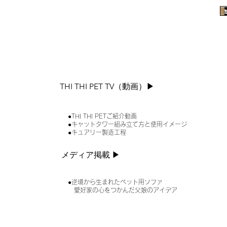
THI THI PET TV（動画）▶︎
●THI THI PETご紹介動画
●キャットタワー組み立て方と使用イメージ
●キュアリー製造工程
メディア掲載 ▶︎
●逆境から生まれたペット用ソファ
愛好家の心をつかんだ父娘のアイデア