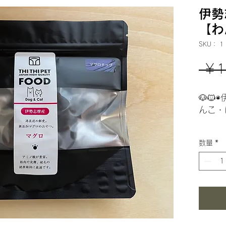
伊勢
【わ
SKU： 1
 ￥1
🐶
んこ・
伊勢志
数量
*
DHA
み健康
成分
粗たん
高タン
で、必
膚、被