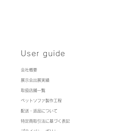
 1.38% 脂肪が少なくヘ
。血合いは赤身部分なので
やDHAなどの良質な不飽和脂肪
まれる。
（ミネラル） 2.10% 鉄
鉛・マグネシウムなど、血合
のミネラルを豊富に含む。貧
・免疫力維持に◎
User guide
窒素物（炭水化物など）
8% 炭水化物がほとんどな
会社概要
糖質。消化しやすく体にやさ
展示会出展実績
ネルギー（ME）
取扱店舗一覧
kcal/100g 高タンパクでも
なので、体重管理中のペット
ペットソファ製作工程
心。
配送・返品について
特定商取引法に基づく表記
合い部分の「いいところ」
は魚の中でも特に栄養価が高