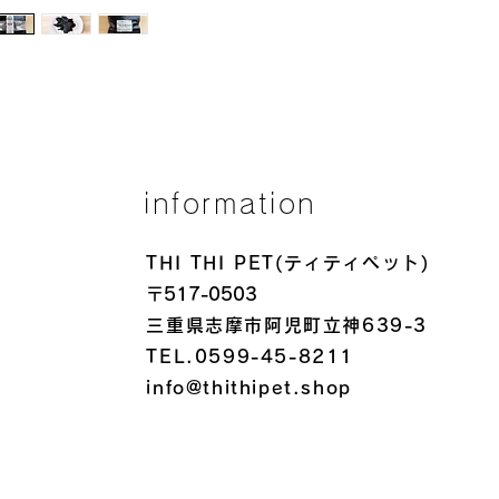
粗脂肪
ルシー
EPA
酸が含
粗灰分
分・亜
い特有
血予防
information
可溶無
1.7
THI THI PET(ティティペット)
く、低
〒517-0503
しい。
三重県志摩市阿児町立神639-3
代謝エ
TEL.0599-45-8211
311
低脂肪
info@thithipet.shop
にも安
◉ 血
血合い