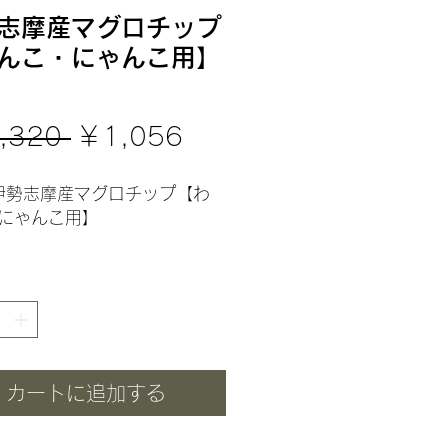
志摩産マグロチップ
んこ・にゃんこ用】
通
セ
,320 
￥1,056
常
ー
◉伊勢志摩産マグロチップ【わ
にゃんこ用】
価
ル
摩産のキハダマグロです。
格
価
やEPAなどオメガ3脂肪酸を含
的な食材です。
 含有量 意味・特徴
格
ぱく質 83.75% 非常に
パク。血合い部分は筋肉質
カートに追加する
須アミノ酸が豊富。筋肉や皮
毛の健康維持に最適。