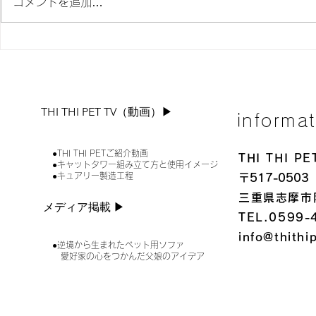
は、誠に勝手ながら下記日程を夏
コメントを追加…
季休業とさせていただきます。 ■
夏季休業期間2026年8月8日(土)
限定商品「
～ 8月16日(日) 休業期間中にい
ただいたお問合せ、ご注文につい
価格で販売
ては、営業開始日以降に順次回
答、または発送させていただきま
THI THI PET TV（動画）▶︎
informa
す。皆様には大変ご不便をおかけ
いたしますが、何卒ご理解の程お
願い申し上げます。
●THI THI PETご紹介動画
THI THI 
●キャットタワー組み立て方と使用イメージ
●キュアリー製造工程
〒517-0503
三重県志摩市
メディア掲載 ▶︎
TEL.0599-
info@thithi
●逆境から生まれたペット用ソファ
愛好家の心をつかんだ父娘のアイデア