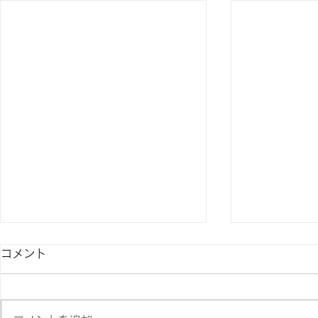
夏季休業のお知らせ
コメント
平素は格別のお引き立てをいただ
き厚くお礼申し上げます。弊社で