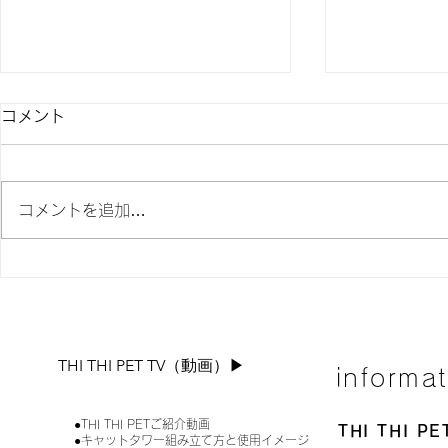
コメント
コメントを追加…
限定商品「ルポS」をお得な
🎁キャッ
価格で販売します。
キャンペーン
THI THI PET TV（動画）▶︎
informa
●THI THI PETご紹介動画
THI THI 
●キャットタワー組み立て方と使用イメージ