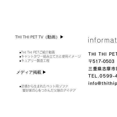
THI THI PET TV（動画）▶︎
informa
●THI THI PETご紹介動画
THI THI 
●キャットタワー組み立て方と使用イメージ
●キュアリー製造工程
〒517-0503
三重県志摩市
メディア掲載 ▶︎
TEL.0599-
info@thithi
●逆境から生まれたペット用ソファ
愛好家の心をつかんだ父娘のアイデア