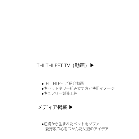
THI THI PET TV（動画）▶︎
●THI THI PETご紹介動画
●キャットタワー組み立て方と使用イメージ
●キュアリー製造工程
メディア掲載 ▶︎
●逆境から生まれたペット用ソファ
愛好家の心をつかんだ父娘のアイデア