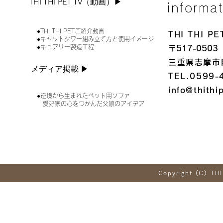
THI THI PET TV（動画）▶︎
informa
●THI THI PETご紹介動画
THI THI 
●キャットタワー組み立て方と使用イメージ
●キュアリー製造工程
〒517-0503
三重県志摩市
メディア掲載 ▶︎
TEL.0599-
info@thithi
●逆境から生まれたペット用ソファ
愛好家の心をつかんだ父娘のアイデア
Copyright (C) THI