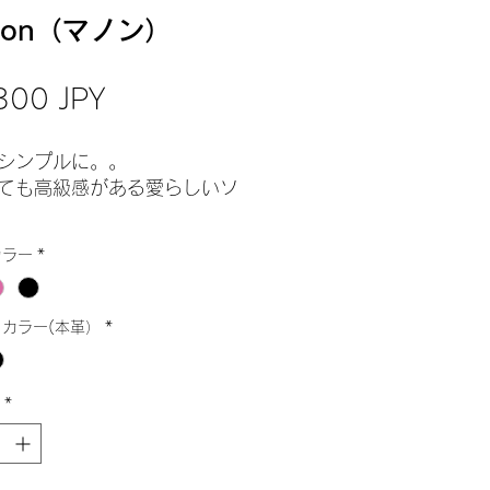
non（マノン）
Prezzo
300 JPY
シンプルに。。
ても高級感がある愛らしいソ
カラー
*
あるファブリック調の生地が
ト。
の2本ラインは贅沢に本革を
カラー(本革）
*
ております。
ジュ・ローズ・ブラックそれ
*
色から、お選びいただける商
。
の2本ラインは本革白・本革