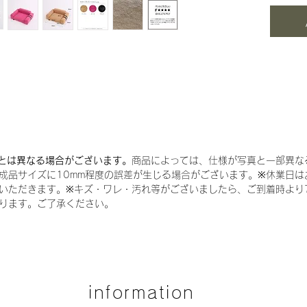
黒それ
す。
※上記
す。
※写真
若干異
かじめ
マノン
とは異なる場合がございます。
商品によっては、仕様が写真と一部異な
CAT
成品サイズに10mm程度の誤差が生じる場合がございます。※休業日は
サイズ(
いただきます。※キズ・ワレ・汚れ等がございましたら、ご到着時より
ります。ご了承ください。
高さ 2
横幅 3
家具職
るから
サイズ
information
お問い