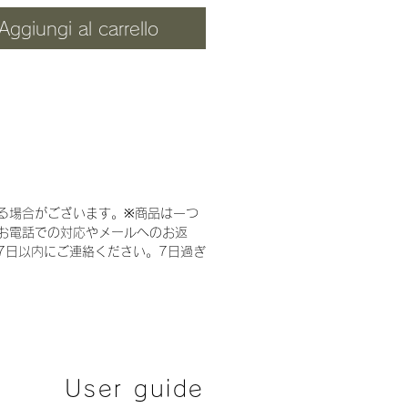
ぞれ2色から、お選び頂けま
Aggiungi al carrello
写真はベージュ・本革：黒で
撮影のため、色合いが実物と
なる場合がございます。あら
ご了承ください。
セミオーダー
3カラー DOG /
る場合がございます。※商品は一つ
お電話での対応やメールへのお返
mm)
幅 590・奥行 400・
7日以内にご連絡ください。7日過ぎ
00・クッション高 90 (内寸/
80・奥行 310)
人がひとつずつ手作りしてい
、修理も出来ます。
変更も可能ですのでお気軽に
User guide
合わせください。