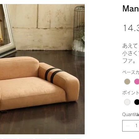
Ma
14.
あえて
小さく
ファ。
ベース
光沢の
ポイン
肘置き
ポイント
使用し
※ベー
Quantità
ぞれ3
品です
※肘部