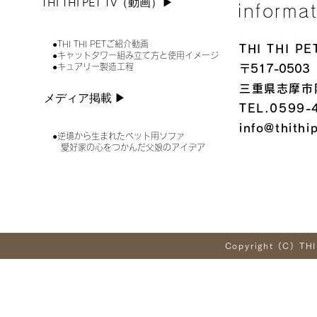
THI THI PET TV（動画）▶︎
informa
●THI THI PETご紹介動画
THI THI 
●キャットタワー組み立て方と使用イメージ
●キュアリー製造工程
〒517-0503
三重県志摩市
メディア掲載 ▶︎
TEL.0599-
info@thithi
●逆境から生まれたペット用ソファ
愛好家の心をつかんだ父娘のアイデア
Copyright (C) THI