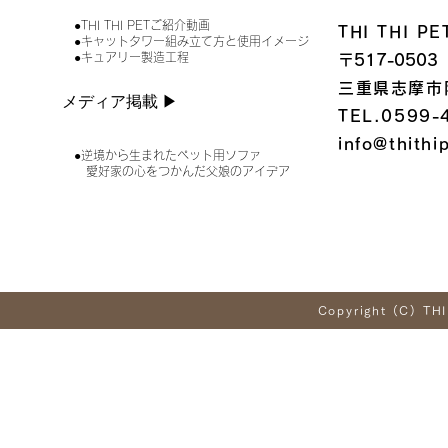
●THI THI PETご紹介動画
THI THI 
●キャットタワー組み立て方と使用イメージ
●キュアリー製造工程
〒517-0503
三重県志摩市
メディア掲載 ▶︎
TEL.0599-
info@thithi
●逆境から生まれたペット用ソファ
愛好家の心をつかんだ父娘のアイデア
Copyright (C) THI