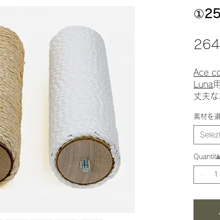
①2
264
Ace co
Luna
丈夫な
ます。
素材を
素材に
Selez
「麻縄
のタイ
Quantità
「ビニ
雰囲気
た風合
くい素
ご購入