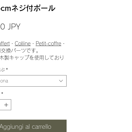
5cmネジ付ポール
Prezzo
0 JPY
ffert
・
Colline
・
Petit-coffre
・
用交換パーツです。
木製キャップを使用しており
選ぶ
*
ついて
iona
」・・・自然な風合いの人気
プです。
*
ロン」・・・白くてかわいい
でおすすめです。綿素材に似
いですが、丈夫で毛羽立ちに
材です。
Aggiungi al carrello
時はオプションより「麻縄」