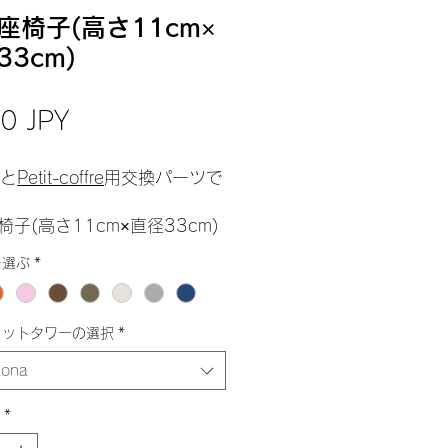
座椅子(高さ11cm×
33cm)
Prezzo
0 JPY
と
Petit-coffre
用交換パーツで
椅子(高さ11cm×直径33cm)
を選ぶ
*
ャットタワーの選択
*
iona
*