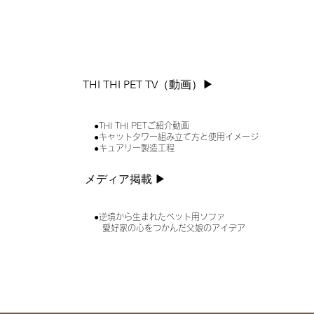
THI THI PET TV（動画）▶︎
●THI THI PETご紹介動画
●キャットタワー組み立て方と使用イメージ
●キュアリー製造工程
メディア掲載 ▶︎
●逆境から生まれたペット用ソファ
愛好家の心をつかんだ父娘のアイデア