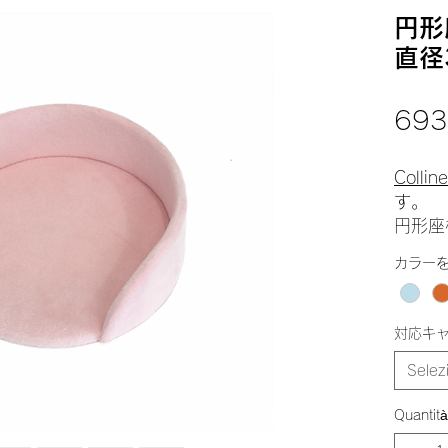
円形
直径
693
Colline
す。
円形座
カラー
対応キ
Selez
Quantità