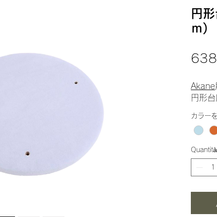
円形
ｍ)
638
Akane
円形台
カラー
Quantità