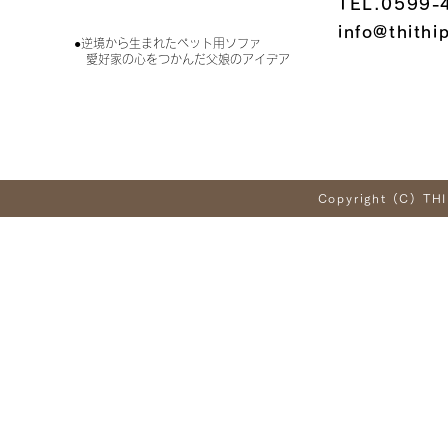
TEL.0599-
info@thithi
●逆境から生まれたペット用ソファ
愛好家の心をつかんだ父娘のアイデア
Copyright (C) THI