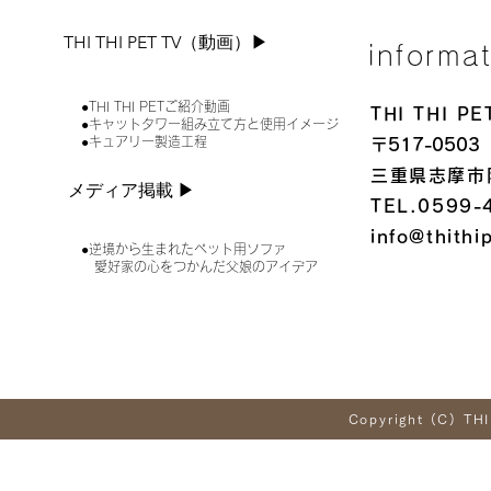
THI THI PET TV（動画）▶︎
informa
●THI THI PETご紹介動画
THI THI 
●キャットタワー組み立て方と使用イメージ
●キュアリー製造工程
〒517-0503
三重県志摩市
メディア掲載 ▶︎
TEL.0599-
info@thithi
●逆境から生まれたペット用ソファ
愛好家の心をつかんだ父娘のアイデア
Copyright (C) THI