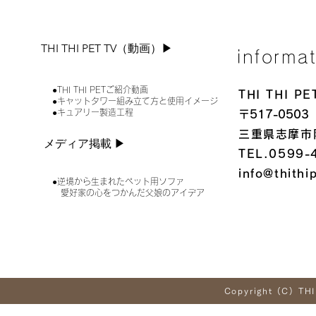
THI THI PET TV（動画）▶︎
informa
●THI THI PETご紹介動画
THI THI 
●キャットタワー組み立て方と使用イメージ
●キュアリー製造工程
〒517-0503
三重県志摩市
メディア掲載 ▶︎
TEL.0599-
info@thithi
●逆境から生まれたペット用ソファ
愛好家の心をつかんだ父娘のアイデア
Copyright (C) THI