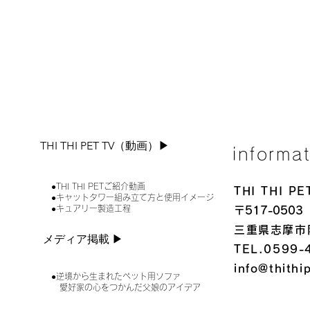
THI THI PET TV（動画）▶︎
informa
●THI THI PETご紹介動画
THI THI 
●キャットタワー組み立て方と使用イメージ
●キュアリー製造工程
〒517-0503
三重県志摩市
メディア掲載 ▶︎
TEL.0599-
info@thithi
●逆境から生まれたペット用ソファ
愛好家の心をつかんだ父娘のアイデア