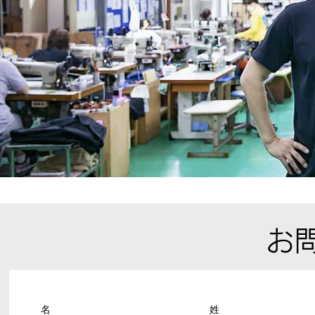
お
名
姓