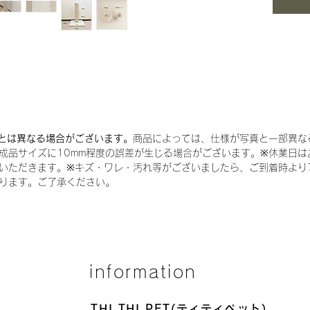
め下さ
全長7
て爪と
このポ
2倍の
とは異なる場合がございます。
商品によっては、仕様が写真と一部異な
ポール
成品サイズに10mm程度の誤差が生じる場合がございます。※休業日は
のもの
いただきます。※キズ・ワレ・汚れ等がございましたら、ご到着時より
分解時
ります。ご了承ください｡
トに収
取説は
完成写
たしま
information
（付属
レンチ
THI THI PET(ティティペット)