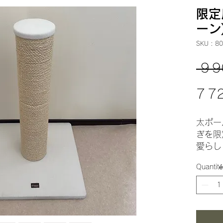
限定
ーン
SKU : 80
 9 9
7 7
太ポー
ぎを限
愛らし
ントに
Quantité
デザイ
すいシ
す。
限定商