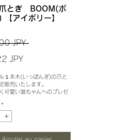
爪とぎ BOOM(ボ
) 【アイボリー】
Prix
00 JPY 
Prix
original
22 JPY
promotionnel
ル１本木(いっぽんぎ)の爪と
定販売いたします。
く可愛い猫ちゃんへのプレゼ
ぴったりです！
*
ンはどこの空間にも馴染みや
ンプルなものとなっておりま
品ですので早い目にお買い求
Ajouter au panier