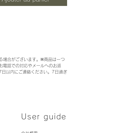
い。
5ｃｍでにゃんこが背伸びをし
ぎしやすい高さです。
ール幅は既存のサイズより約
直径で12.5ｃｍあります。
る場合がございます。※商品は一つ
部分は30cmと40cmの高さ
お電話での対応やメールへのお返
２本を繋いでおり
7日以内にご連絡ください。7日過ぎ
はかさばることなくコンパク
まります。
ございませんので、こちらの
真をご参考に組立をお願いい
す。
User guide
品は、ジョイント金具・六角
・4ｃｍネジ）