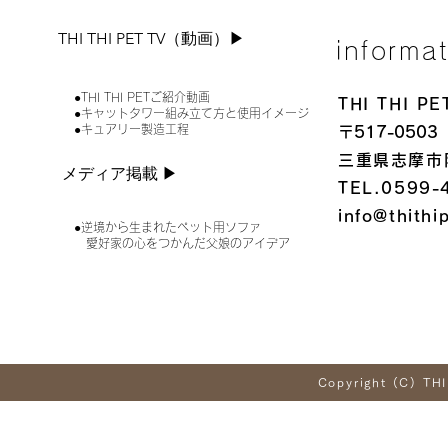
THI THI PET TV（動画）▶︎
informa
●THI THI PETご紹介動画
THI THI 
●キャットタワー組み立て方と使用イメージ
●キュアリー製造工程
〒517-0503
三重県志摩市
メディア掲載 ▶︎
TEL.0599-
info@thithi
●逆境から生まれたペット用ソファ
愛好家の心をつかんだ父娘のアイデア
Copyright (C) THI