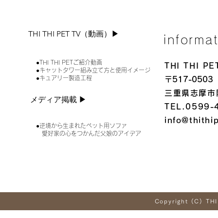
THI THI PET TV（動画）▶︎
informa
●THI THI PETご紹介動画
THI THI 
●キャットタワー組み立て方と使用イメージ
●キュアリー製造工程
〒517-0503
三重県志摩市
メディア掲載 ▶︎
TEL.0599-
info@thithi
●逆境から生まれたペット用ソファ
愛好家の心をつかんだ父娘のアイデア
Copyright (C) THI