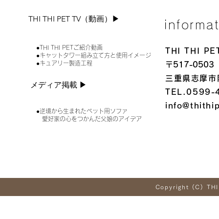
THI THI PET TV（動画）▶︎
informa
●THI THI PETご紹介動画
THI THI 
●キャットタワー組み立て方と使用イメージ
●キュアリー製造工程
〒517-0503
三重県志摩市
メディア掲載 ▶︎
TEL.0599-
info@thithi
●逆境から生まれたペット用ソファ
愛好家の心をつかんだ父娘のアイデア
Copyright (C) THI