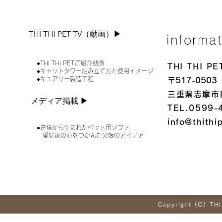
THI THI PET TV（動画）▶︎
informa
●THI THI PETご紹介動画
THI THI 
●キャットタワー組み立て方と使用イメージ
●キュアリー製造工程
〒517-0503
三重県志摩市
メディア掲載 ▶︎
TEL.0599-
info@thithi
●逆境から生まれたペット用ソファ
愛好家の心をつかんだ父娘のアイデア
Copyright (C) THI