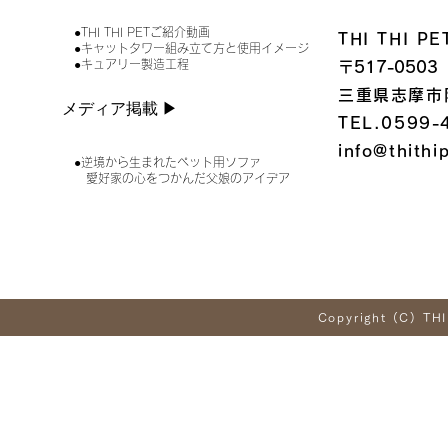
●THI THI PETご紹介動画
THI THI 
●キャットタワー組み立て方と使用イメージ
●キュアリー製造工程
〒517-0503
三重県志摩市
メディア掲載 ▶︎
TEL.0599-
info@thithi
●逆境から生まれたペット用ソファ
愛好家の心をつかんだ父娘のアイデア
Copyright (C) THI