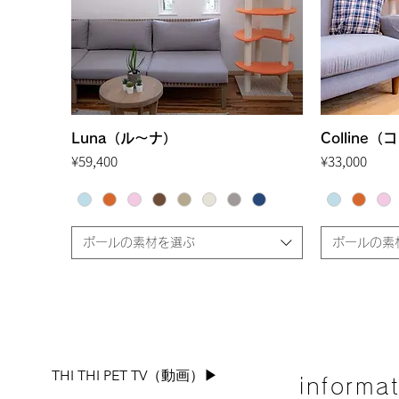
Luna（ル～ナ）
Quick View
Colline
Price
Price
¥59,400
¥33,000
ポールの素材を選ぶ
ポールの素
THI THI PET TV（動画）▶︎
informa