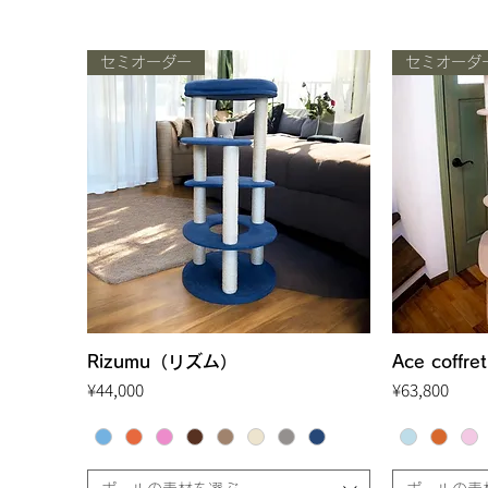
セミオーダー
セミオーダ
Rizumu（リズム）
Quick View
Ace cof
Price
Price
¥44,000
¥63,800