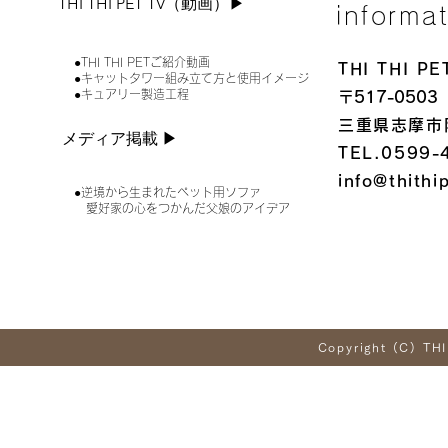
THI THI PET TV（動画）▶︎
informa
●THI THI PETご紹介動画
THI THI 
●キャットタワー組み立て方と使用イメージ
●キュアリー製造工程
〒517-0503
三重県志摩市
メディア掲載 ▶︎
TEL.0599-
info@thithi
●逆境から生まれたペット用ソファ
愛好家の心をつかんだ父娘のアイデア
Copyright (C) THI