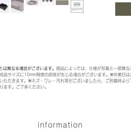
3色か
す。
※座面
それぞ
す。
※パイ
ます。
※上記
ー)・
とは異なる場合がございます。
商品によっては、仕様が写真と一部異な
※写真
成品サイズに10mm程度の誤差が生じる場合がございます。
※
休業日は
若干異
いただきます。
※
キズ・ワレ・汚れ等がございましたら、ご到着時より
ります。ご了承ください。
かじめ
リオン
CAT
サイズ(
高さ 2
information
横幅 3