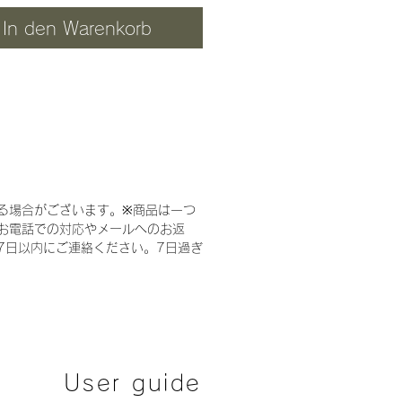
ら、お選びいただける商品で
In den Warenkorb
前もグレー・モカ・ブラック
れ3色から、お選び頂けま
ピングはホワイトのみになり
写真はベースカラー(グレ
ポイントカラー(モカ）です。
る場合がございます。
※
商品は一つ
撮影のため、色合いが実物と
お電話での対応やメールへのお返
なる場合がございます。あら
7日以内にご連絡ください。7日過ぎ
ご了承ください。
セミオーダー
3カラー DOG /
mm)
幅 590・奥行 400・
00・クッション高 90 (内寸/
User guide
80・奥行 310)