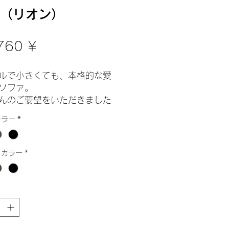
on（リオン）
Preis
760 ¥
ルで小さくても、本格的な愛
ソファ。
んのご要望をいただきました
ソファのレザーバージョンが
カラー
*
誕生致しました！
をポイントとして、パイピン
トカラー
*
ワイトラインがアクセント。
張りなので、汚れても簡単に
れます。（水拭き大丈夫で
ー・モカ・ブラックそれぞれ