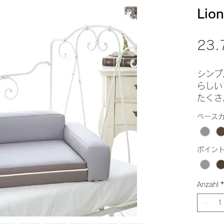
Li
23.
シンプ
らしい
たくさ
マノン
ベース
ついに
座面前
ポイン
グのホ
レザー
拭き取
Anzahl
*
す。）
※グレ