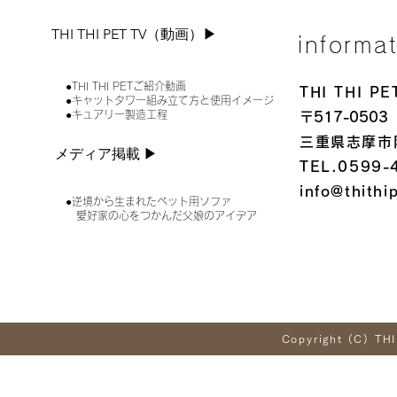
THI THI PET TV（動画）▶︎
informa
●THI THI PETご紹介動画
THI THI 
●キャットタワー組み立て方と使用イメージ
●キュアリー製造工程
〒517-0503
三重県志摩市
メディア掲載 ▶︎
TEL.0599-
info@thithi
●逆境から生まれたペット用ソファ
愛好家の心をつかんだ父娘のアイデア
Copyright (C) THI