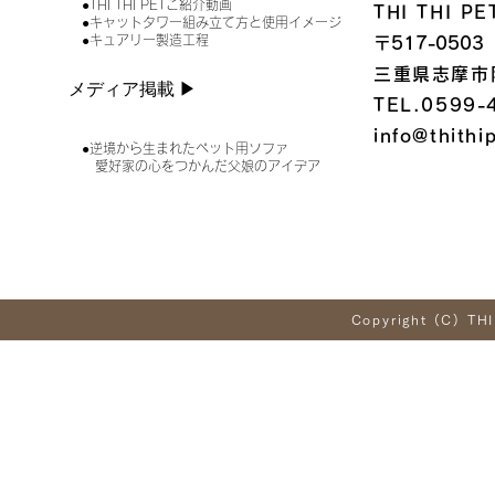
●THI THI PETご紹介動画
THI THI 
●キャットタワー組み立て方と使用イメージ
●キュアリー製造工程
〒517-0503
三重県志摩市
メディア掲載 ▶︎
TEL.0599-
info@thithi
●逆境から生まれたペット用ソファ
愛好家の心をつかんだ父娘のアイデア
Copyright (C) THI