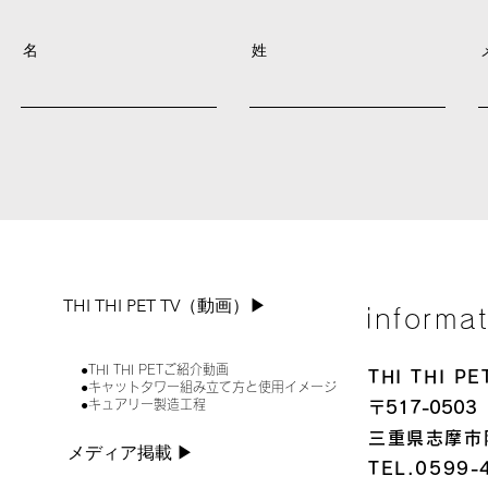
名
姓
THI THI PET TV（動画）▶︎
informa
●THI THI PETご紹介動画
THI THI 
●キャットタワー組み立て方と使用イメージ
●キュアリー製造工程
〒517-0503
三重県志摩市
メディア掲載 ▶︎
TEL.0599-