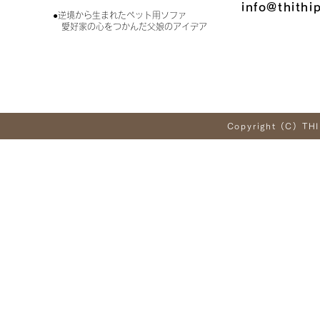
info@thithi
●逆境から生まれたペット用ソファ
愛好家の心をつかんだ父娘のアイデア
Copyright (C) THI