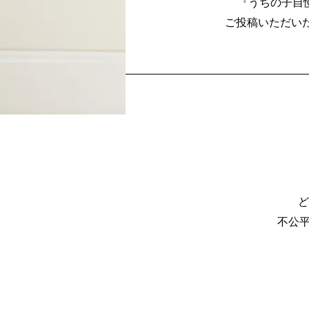
『うちの子自
​ご投稿いただい
ど
不公平