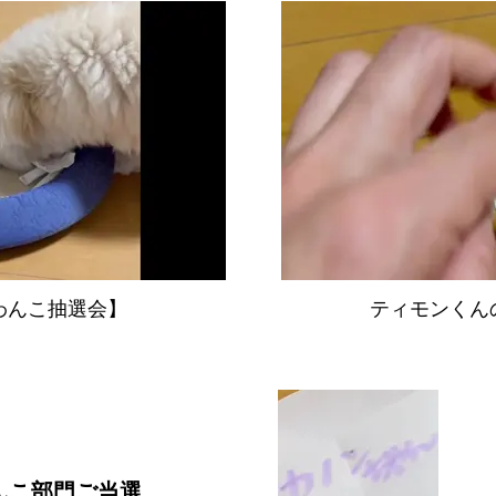
わんこ抽選会】
ティモンくん
んこ部門ご当選