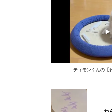
ティモンくんの【
わ